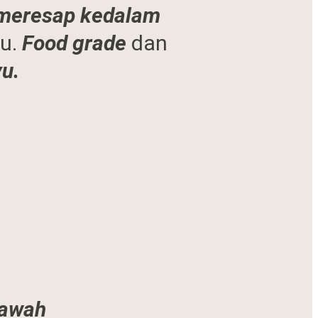
meresap kedalam
u.
Food grade
dan
u.
bawah