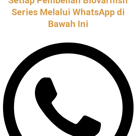
Setiap Pembelian Biovarnish
Series Melalui WhatsApp di
Bawah Ini