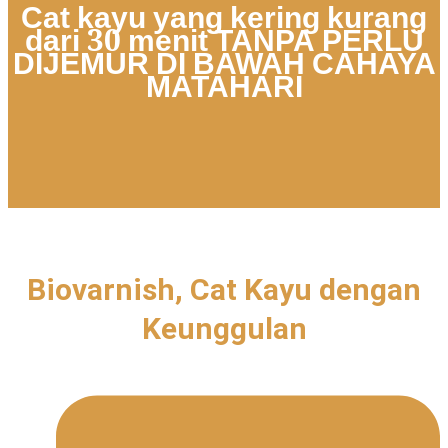
Cat kayu yang kering kurang
dari 30 menit TANPA PERLU
DIJEMUR DI BAWAH CAHAYA
MATAHARI
Biovarnish, Cat Kayu dengan
Keunggulan