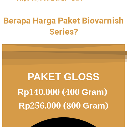
Berapa Harga Paket Biovarnish
Series?
PAKET GLOSS
Rp140.000 (400 Gram)
Rp256.000 (800 Gram)