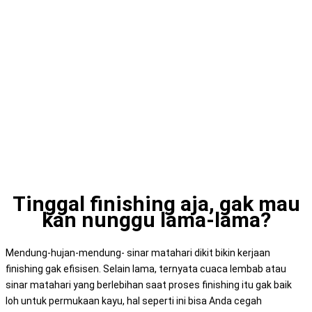
Ketika Semua Cat
Finishing Lama
Keringnya, Coba Pakai
Biovarnish Series deh!
Tinggal finishing aja, gak mau
kan nunggu lama-lama?
Mendung-hujan-mendung- sinar matahari dikit bikin kerjaan
finishing gak efisisen. Selain lama, ternyata cuaca lembab atau
sinar matahari yang berlebihan saat proses finishing itu gak baik
loh untuk permukaan kayu, hal seperti ini bisa Anda cegah