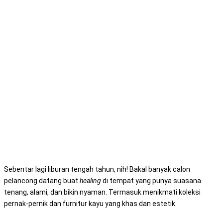
Siap-siap Refinishing
Furnitur
DICARI! Rekomendasi
Penginapan Estetik
Check! ✔️
Sebentar lagi liburan tengah tahun, nih! Bakal banyak calon
pelancong datang buat
healing
di tempat yang punya suasana
tenang, alami, dan bikin nyaman. Termasuk menikmati koleksi
pernak-pernik dan furnitur kayu yang khas dan estetik.