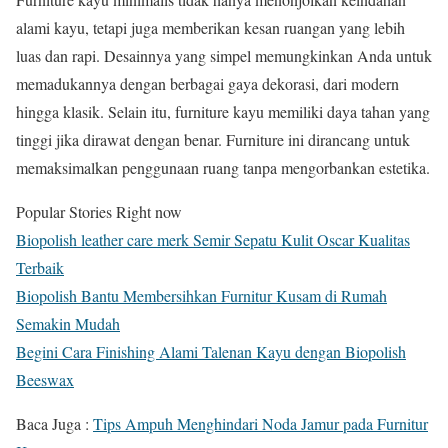
alami kayu, tetapi juga memberikan kesan ruangan yang lebih
luas dan rapi. Desainnya yang simpel memungkinkan Anda untuk
memadukannya dengan berbagai gaya dekorasi, dari modern
hingga klasik. Selain itu, furniture kayu memiliki daya tahan yang
tinggi jika dirawat dengan benar. Furniture ini dirancang untuk
memaksimalkan penggunaan ruang tanpa mengorbankan estetika.
Popular Stories Right now
Biopolish leather care merk Semir Sepatu Kulit Oscar Kualitas
Terbaik
Biopolish Bantu Membersihkan Furnitur Kusam di Rumah
Semakin Mudah
Begini Cara Finishing Alami Talenan Kayu dengan Biopolish
Beeswax
Baca Juga :
Tips Ampuh Menghindari Noda Jamur pada Furnitur