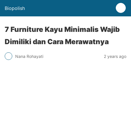
Biopolish
7 Furniture Kayu Minimalis Wajib
Dimiliki dan Cara Merawatnya
Nana Rohayati
2 years ago