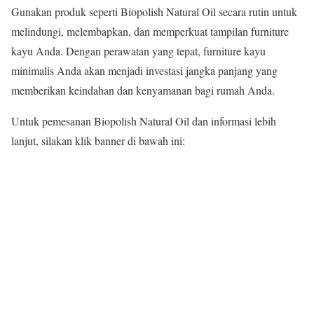
Gunakan produk seperti Biopolish Natural Oil secara rutin untuk
melindungi, melembapkan, dan memperkuat tampilan furniture
kayu Anda. Dengan perawatan yang tepat, furniture kayu
minimalis Anda akan menjadi investasi jangka panjang yang
memberikan keindahan dan kenyamanan bagi rumah Anda.
Untuk pemesanan Biopolish Natural Oil dan informasi lebih
lanjut, silakan klik banner di bawah ini: