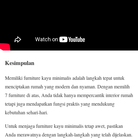
Kesimpulan
Memiliki furniture kayu minimalis adalah langkah tepat untuk
menciptakan rumah yang modern dan nyaman. Dengan memilih
7 furniture di atas, Anda tidak hanya mempercantik interior rumah
tetapi juga mendapatkan fungsi praktis yang mendukung
kebutuhan sehari-hari.
Untuk menjaga furniture kayu minimalis tetap awet, pastikan
Anda merawatnya dengan langkah-langkah yang telah dijelaskan.