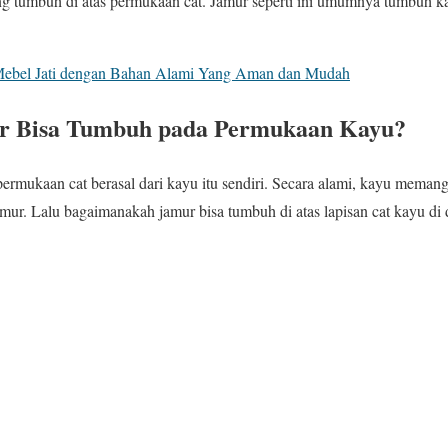
g tumbuh di atas permukaan cat. Jamur seperti ini umumnya tumbuh ka
ebel Jati dengan Bahan Alami Yang Aman dan Mudah
r Bisa Tumbuh pada Permukaan Kayu?
rmukaan cat berasal dari kayu itu sendiri. Secara alami, kayu meman
jamur. Lalu bagaimanakah jamur bisa tumbuh di atas lapisan cat kayu d