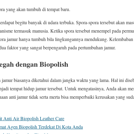
ora yang akan tumbuh di tempat baru.
terdapat begitu banyak di udara terbuka. Spora-spora tersebut akan ma
anisme termasuk manusia. Ketika spora tersebut menempel pada permuka
pora jamur hanya tumbuh bila lingkungannya mendukung. Kelembaban 
 dua faktor yang sangat berpengaruh pada pertumbuhan jamur.
egah dengan Biopolish
jamur biasanya diketahui dalam jangka waktu yang lama. Hal ini diseb
enjadi tempat hidup jamur tersebut. Untuk mengatasinya, Anda akan m
an anti jamur tidak serta merta bisa memperbaiki kerusakan yang sud
it Anti Air Biopolish Leather Care
amat Agen Biopolish Terdekat Di Kota Anda