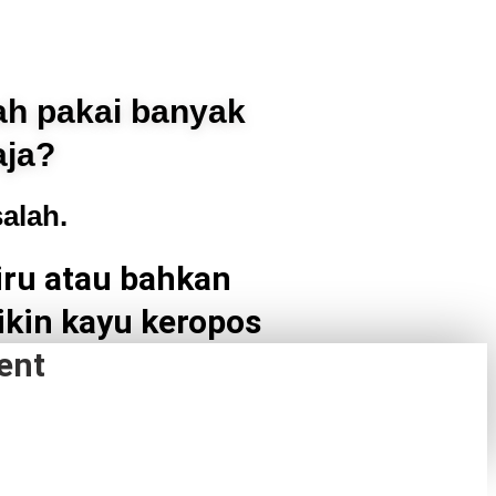
ah pakai banyak
aja?
alah.
ru atau bahkan
ikin kayu keropos
ent