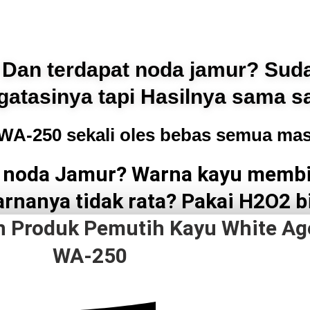
Dan terdapat noda jamur? Sud
atasinya tapi Hasilnya sama s
i WA-250 sekali oles bebas semua mas
a noda Jamur? Warna kayu membi
rnanya tidak rata? Pakai H2O2 b
 Produk Pemutih Kayu White Ag
WA-250