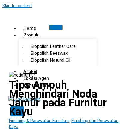
Skip to content
Home
Produk
Biopolish Leather Care
Biopolish Beeswax
Biopolish Natural Oil
Artikel
Lokasi Agen
Tips Ampuh
Kontak Kami
Menghindari Noda
Jamur pada Furnitur
Kayu
X
Finishing & Perawatan Furniture
,
Finishing dan Perawatan
Kayu