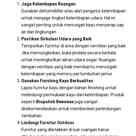
Jaga Kelembapan Ruangan
Gunakan dehumidifier atau alat pengatur kelembapan
untuk menjaga tingkat kelembapan udara. Hal ini
sangat penting untuk mencegah kayu menyerap uap
air dari lingkungan.
Pastikan Sirkulasi Udara yang Baik
Tempatkan furnitur di area dengan ventilasi yang baik.
Jika memungkinkan, buka jendela secara berkala
untuk meningkatkan aliran udara segar. Ruangan
dengan ventilasi yang baik membantu mencegah
kelembapan yang memicu pertumbuhan jamur.
Gunakan Finishing Kayu Berkualitas
Lapisi furnitur kayu dengan bahan finishing untuk
melindungi permukaan kayu dari kelembapan. Produk
seperti
Biopolish Beeswax
juga sangat
direkomendasikan untuk memberikan perlindungan
tambahan.
Lindungi Furnitur Outdoor
Furnitur yang diletakkan di luar ruangan harus