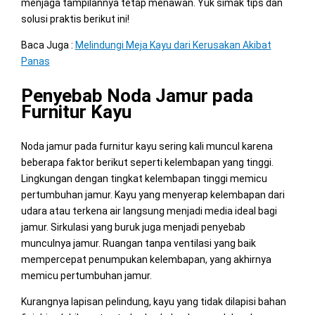
menjaga tampilannya tetap menawan. Yuk simak tips dan
solusi praktis berikut ini!
Baca Juga :
Melindungi Meja Kayu dari Kerusakan Akibat
Panas
Penyebab Noda Jamur pada
Furnitur Kayu
Noda jamur pada furnitur kayu sering kali muncul karena
beberapa faktor berikut seperti kelembapan yang tinggi.
Lingkungan dengan tingkat kelembapan tinggi memicu
pertumbuhan jamur. Kayu yang menyerap kelembapan dari
udara atau terkena air langsung menjadi media ideal bagi
jamur. Sirkulasi yang buruk juga menjadi penyebab
munculnya jamur. Ruangan tanpa ventilasi yang baik
mempercepat penumpukan kelembapan, yang akhirnya
memicu pertumbuhan jamur.
Kurangnya lapisan pelindung, kayu yang tidak dilapisi bahan