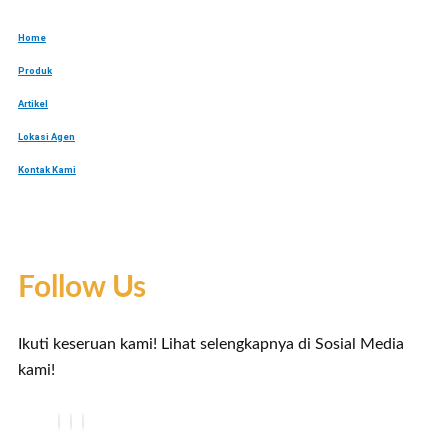
Home
Produk
Artikel
Lokasi Agen
Kontak Kami
Follow Us
Ikuti keseruan kami! Lihat selengkapnya di Sosial Media
kami!