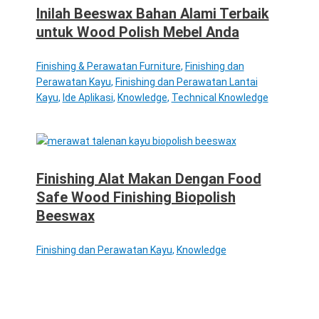
Inilah Beeswax Bahan Alami Terbaik
untuk Wood Polish Mebel Anda
Finishing & Perawatan Furniture
,
Finishing dan
Perawatan Kayu
,
Finishing dan Perawatan Lantai
Kayu
,
Ide Aplikasi
,
Knowledge
,
Technical Knowledge
Finishing Alat Makan Dengan Food
Safe Wood Finishing Biopolish
Beeswax
Finishing dan Perawatan Kayu
,
Knowledge