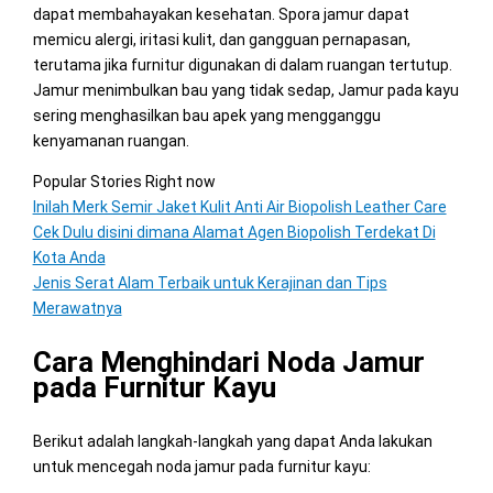
dapat membahayakan kesehatan. Spora jamur dapat
memicu alergi, iritasi kulit, dan gangguan pernapasan,
terutama jika furnitur digunakan di dalam ruangan tertutup.
Jamur menimbulkan bau yang tidak sedap, Jamur pada kayu
sering menghasilkan bau apek yang mengganggu
kenyamanan ruangan.
Popular Stories Right now
Inilah Merk Semir Jaket Kulit Anti Air Biopolish Leather Care
Cek Dulu disini dimana Alamat Agen Biopolish Terdekat Di
Kota Anda
Jenis Serat Alam Terbaik untuk Kerajinan dan Tips
Merawatnya
Cara Menghindari Noda Jamur
pada Furnitur Kayu
Berikut adalah langkah-langkah yang dapat Anda lakukan
untuk mencegah noda jamur pada furnitur kayu: