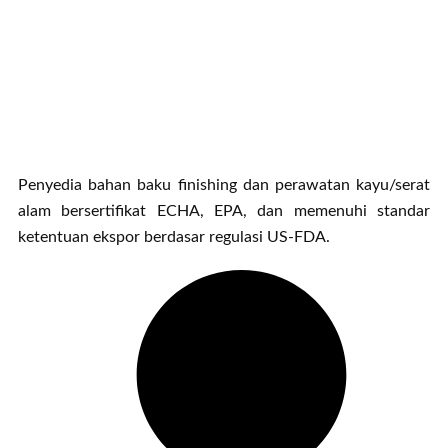
Penyedia bahan baku finishing dan perawatan kayu/serat
alam bersertifikat ECHA, EPA, dan memenuhi standar
ketentuan ekspor berdasar regulasi US-FDA.