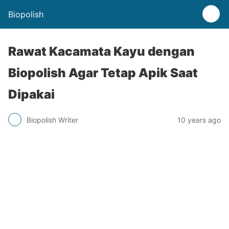
Biopolish
Rawat Kacamata Kayu dengan
Biopolish Agar Tetap Apik Saat
Dipakai
Biopolish Writer
10 years ago