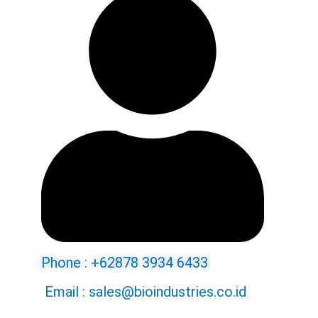
Phone : +62878 3934 6433
Email : sales@bioindustries.co.id