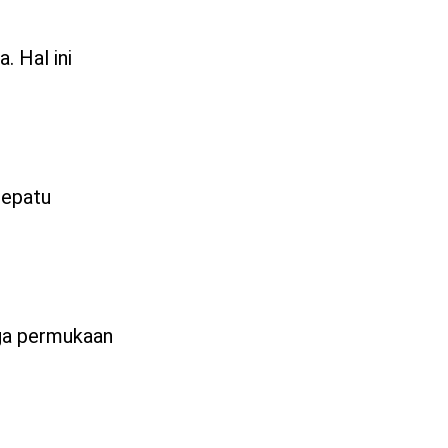
. Hal ini
sepatu
gga permukaan