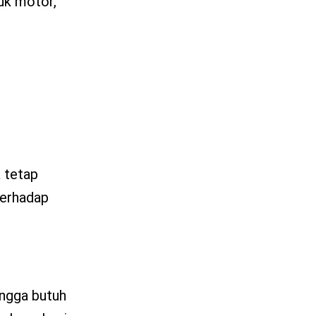
ruk motor,
a tetap
terhadap
ingga butuh