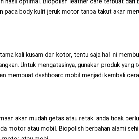
asil optimal. Biopolish leather care terbuat dari 
an pada body kulit jeruk motor tanpa takut akan me
ama kali kusam dan kotor, tentu saja hal ini memb
angkan. Untuk mengatasinya, gunakan produk yang t
 dan membuat dashboard mobil menjadi kembali cera
maan akan mudah getas atau retak. anda tidak perlu
a motor atau mobil. Biopolish berbahan alami sehi
 motor atau mobil.