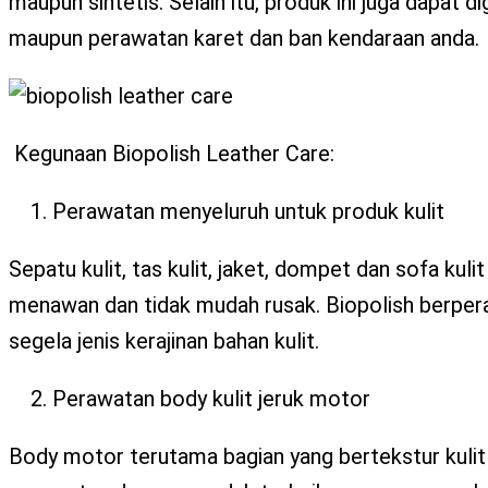
maupun sintetis. Selain itu, produk ini juga dapat 
X
maupun perawatan karet dan ban kendaraan anda.
Kegunaan Biopolish Leather Care:
Perawatan menyeluruh untuk produk kulit
Sepatu kulit, tas kulit, jaket, dompet dan sofa k
menawan dan tidak mudah rusak. Biopolish berpe
segela jenis kerajinan bahan kulit.
Perawatan body kulit jeruk motor
Body motor terutama bagian yang bertekstur kuli