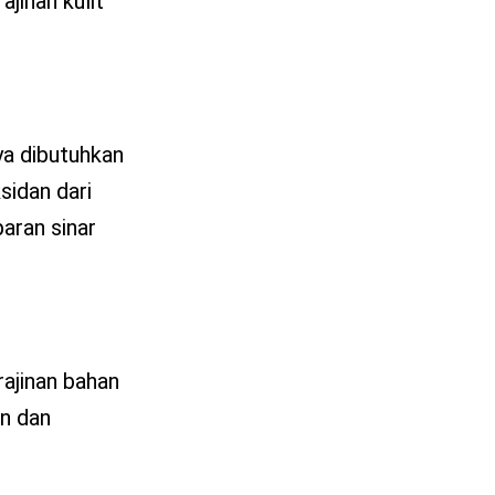
jinan kulit
ya dibutuhkan
sidan dari
paran sinar
rajinan bahan
an dan