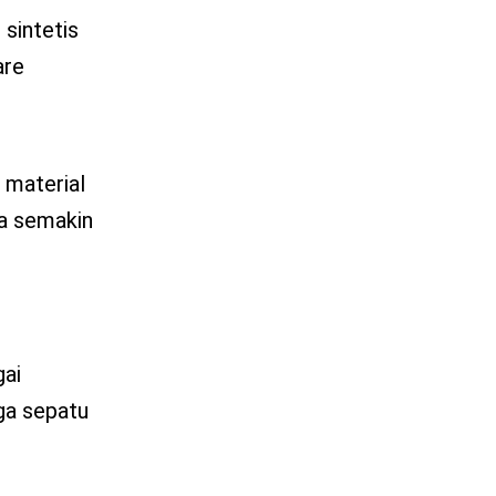
sintetis
are
 material
ga semakin
gai
ga sepatu