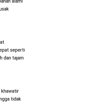
bahan alami
rusak
uat
epat seperti
h dan tajam
 khawatir
ngga tidak