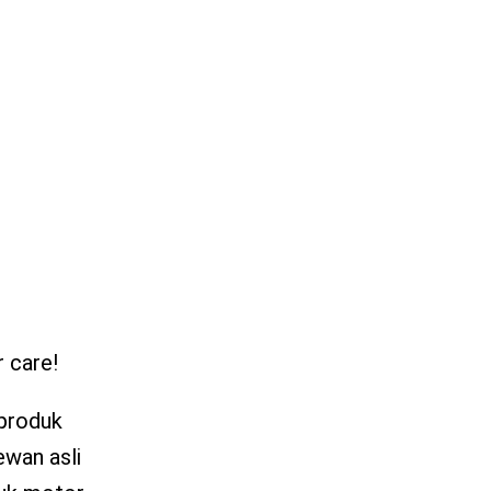
r care!
 produk
ewan asli