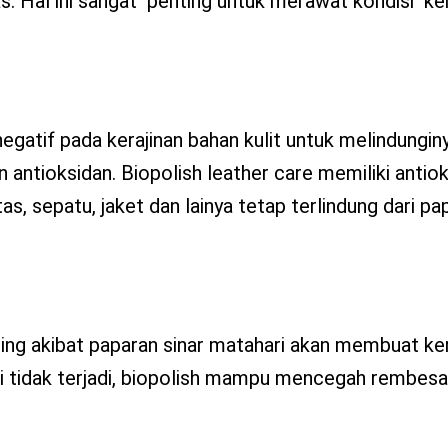
. Hal ini sangat penting untuk merawat kondisi kera
gatif pada kerajinan bahan kulit untuk melindungin
antioksidan. Biopolish leather care memiliki antiok
as, sepatu, jaket dan lainya tetap terlindung dari pa
ering akibat paparan sinar matahari akan membuat ke
ini tidak terjadi, biopolish mampu mencegah rembes