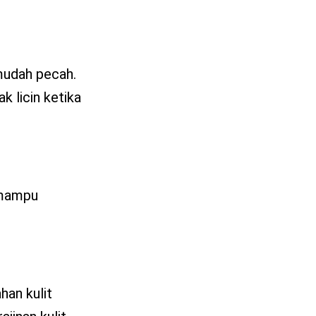
mudah pecah.
k licin ketika
e mampu
han kulit