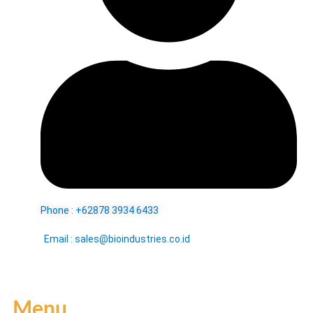
Phone : +62878 3934 6433
Email : sales@bioindustries.co.id
Menu