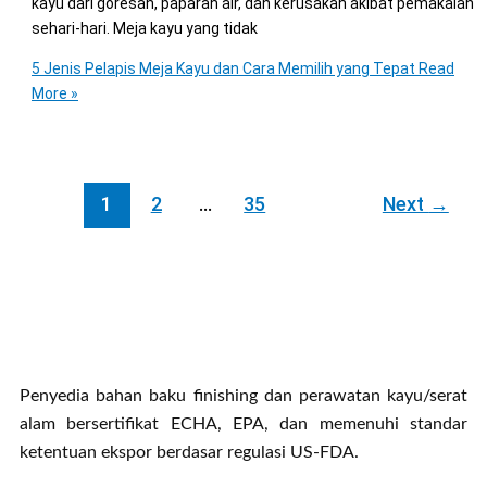
kayu dari goresan, paparan air, dan kerusakan akibat pemakaian
sehari-hari. Meja kayu yang tidak
5 Jenis Pelapis Meja Kayu dan Cara Memilih yang Tepat
Read
More »
1
2
…
35
Next
→
Penyedia bahan baku finishing dan perawatan kayu/serat
alam bersertifikat ECHA, EPA, dan memenuhi standar
ketentuan ekspor berdasar regulasi US-FDA.