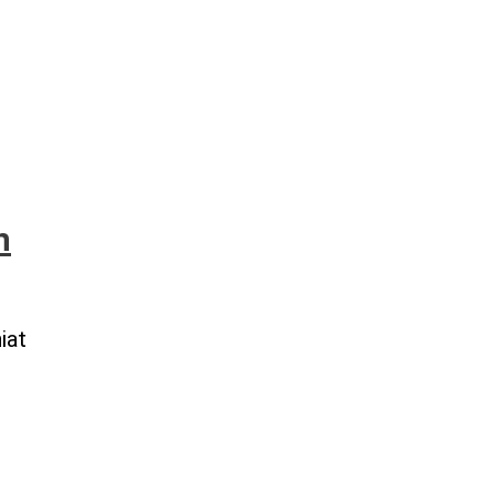
n
iat