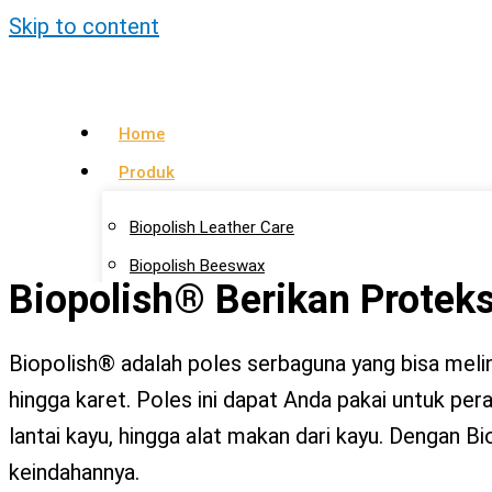
Skip to content
Home
Produk
Biopolish Leather Care
Biopolish Beeswax
Biopolish® Berikan Proteks
Biopolish Natural Oil
Artikel
Biopolish® adalah poles serbaguna yang bisa melind
hingga karet. Poles ini dapat Anda pakai untuk per
Lokasi Agen
lantai kayu, hingga alat makan dari kayu. Dengan B
Kontak Kami
keindahannya.