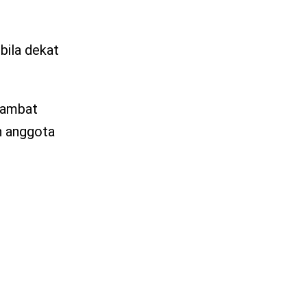
bila dekat
ghambat
h anggota