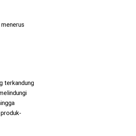
s menerus
ng terkandung
 melindungi
hingga
 produk-