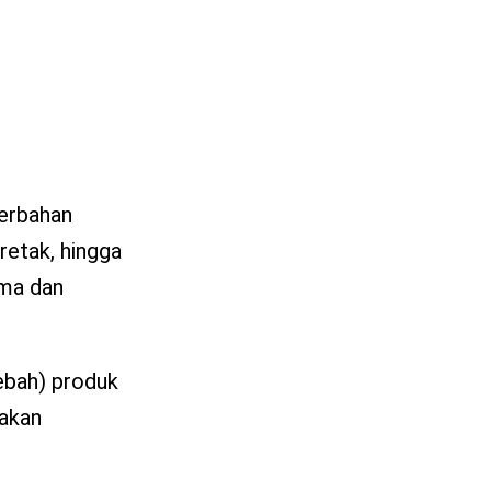
berbahan
retak, hingga
ama dan
ebah) produk
 akan