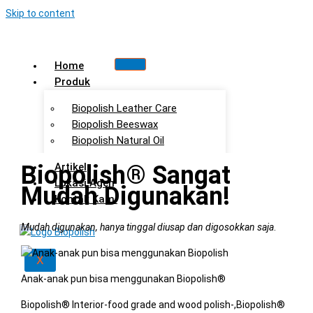
Skip to content
Home
Produk
Biopolish Leather Care
Biopolish Beeswax
Biopolish Natural Oil
Biopolish® Sangat
Artikel
Lokasi Agen
Mudah Digunakan!
Kontak Kami
Mudah digunakan, hanya tinggal diusap dan digosokkan saja
.
X
Anak-anak pun bisa menggunakan Biopolish®
Biopolish® Interior-food grade and wood polish-,Biopolish®