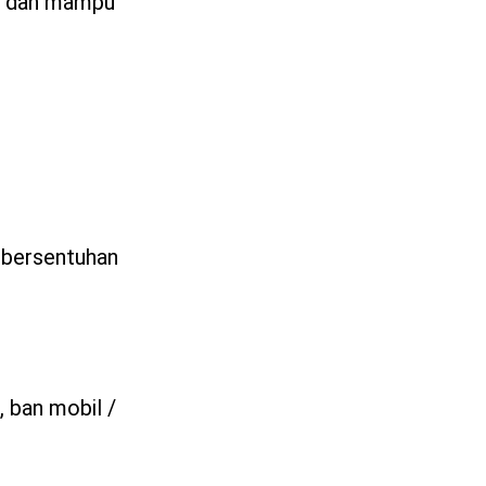
ya dan mampu
k bersentuhan
, ban mobil /