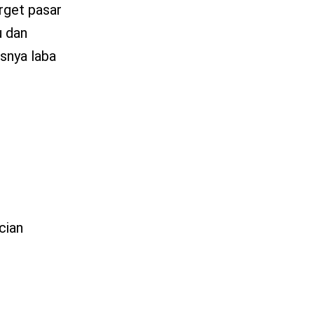
rget pasar
u dan
isnya laba
cian