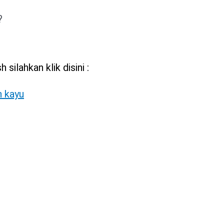
?
silahkan klik disini :
n kayu