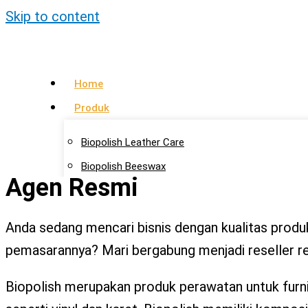
Skip to content
Home
Produk
Biopolish Leather Care
Biopolish Beeswax
Agen Resmi
Biopolish Natural Oil
Artikel
Anda sedang mencari bisnis dengan kualitas produk
pemasarannya? Mari bergabung menjadi reseller re
Lokasi Agen
Kontak Kami
Biopolish merupakan produk perawatan untuk furnitu