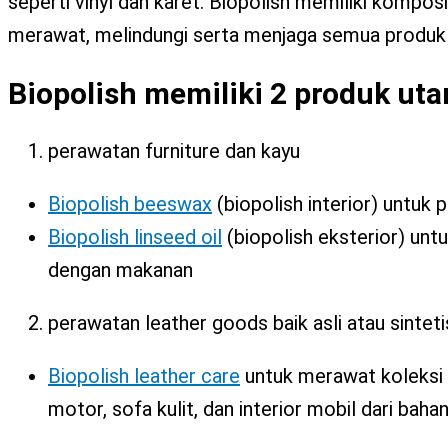
seperti vinyl dan karet. Biopolish memiliki kompo
X
merawat, melindungi serta menjaga semua produk k
Biopolish memiliki 2 produk ut
perawatan furniture dan kayu
Biopolish beeswax
(biopolish interior) untuk 
Biopolish linseed oil
(biopolish eksterior) unt
dengan makanan
perawatan leather goods baik asli atau sintetis
Biopolish leather care
untuk merawat koleksi fa
motor, sofa kulit, dan interior mobil dari bahan k