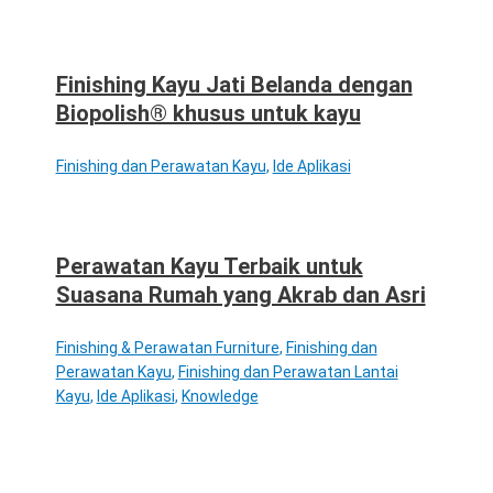
Finishing Kayu Jati Belanda dengan
Biopolish® khusus untuk kayu
Finishing dan Perawatan Kayu
,
Ide Aplikasi
Perawatan Kayu Terbaik untuk
Suasana Rumah yang Akrab dan Asri
Finishing & Perawatan Furniture
,
Finishing dan
Perawatan Kayu
,
Finishing dan Perawatan Lantai
Kayu
,
Ide Aplikasi
,
Knowledge