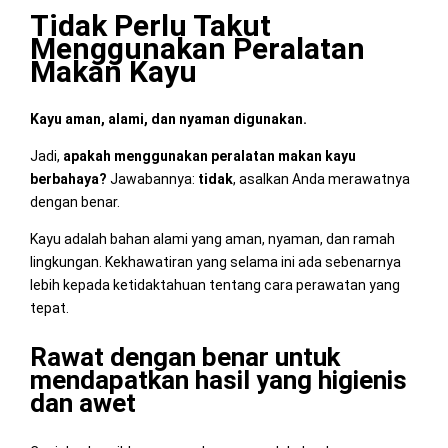
Tidak Perlu Takut
Menggunakan Peralatan
Makan Kayu
Kayu aman, alami, dan nyaman digunakan.
Jadi,
apakah menggunakan peralatan makan kayu
berbahaya?
Jawabannya:
tidak
, asalkan Anda merawatnya
dengan benar.
Kayu adalah bahan alami yang aman, nyaman, dan ramah
lingkungan. Kekhawatiran yang selama ini ada sebenarnya
lebih kepada ketidaktahuan tentang cara perawatan yang
tepat.
Rawat dengan benar untuk
mendapatkan hasil yang higienis
dan awet