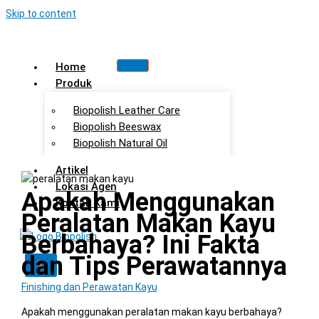
Skip to content
Home
Produk
Biopolish Leather Care
Biopolish Beeswax
Biopolish Natural Oil
Artikel
Lokasi Agen
Apakah Menggunakan
Kontak Kami
Peralatan Makan Kayu
Berbahaya? Ini Fakta
dan Tips Perawatannya
X
Finishing dan Perawatan Kayu
Apakah menggunakan peralatan makan kayu berbahaya?