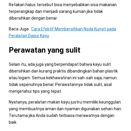
Retakan halus tersebut bisa menyebabkan sisa makanan
terperangkap dan menjadi sarang kuman jika tidak
dibersihkan dengan benar.
Baca Juga :
Cara Efektif Membersihkan Noda Kunyit pada
Peralatan Dapur Kayu
Perawatan yang sulit
Selain itu, ada juga yang berpendapat bahwa kayu sulit
dibersihkan dan kurang praktis dibandingkan bahan plastik
atau logam. Semua kekhawatiran ini sah-sah saja, namun
tidak sepenuhnya benar. Perawatannya tidak sulit, asal
mengetahui tips yang tepat.
Nyatanya, peralatan makan kayu justru memiliki keunggulan
yang membuatnya aman dan nyaman digunakan sehari-hari.
Terutama jika Anda sudah terbiasa merawatnya dengan
baik.