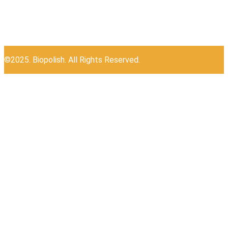
©2025. Biopolish. All Rights Reserved.