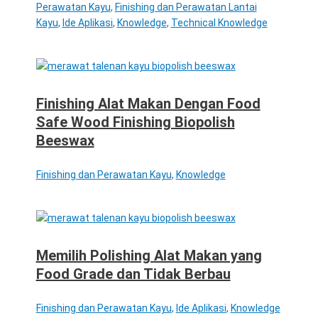
Perawatan Kayu
,
Finishing dan Perawatan Lantai
Kayu
,
Ide Aplikasi
,
Knowledge
,
Technical Knowledge
Finishing Alat Makan Dengan Food
Safe Wood Finishing Biopolish
Beeswax
Finishing dan Perawatan Kayu
,
Knowledge
Memilih Polishing Alat Makan yang
Food Grade dan Tidak Berbau
Finishing dan Perawatan Kayu
,
Ide Aplikasi
,
Knowledge