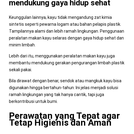
mendukung gaya hidup sehat
Keunggulan lainnya, kayu tidak mengandung zat kimia
sintetis seperti pewarna logam atau bahan pelapis plastik.
Tampilannya alami dan lebih ramah lingkungan. Penggunaan
peralatan makan kayu selaras dengan gaya hidup sehat dan
minim limbah.
Lebih dari itu, menggunakan peralatan makan kayu juga
membantu mendukung gerakan pengurangan limbah plastik
sekali pakai.
Bila dirawat dengan benar, sendok atau mangkuk kayu bisa
digunakan hingga bertahun-tahun. Ini jelas menjadi solusi
ramah lingkungan yang tak hanya cantik, tapi juga
berkontribusi untuk bumi.
Perawatan yang Tepat agar
Tetap Higienis dan Aman