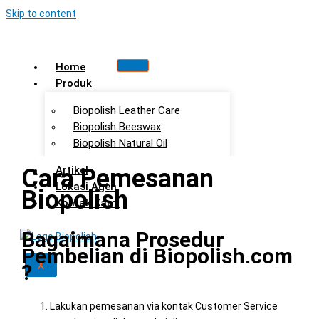
Skip to content
Home
Produk
Biopolish Leather Care
Biopolish Beeswax
Biopolish Natural Oil
Cara Pemesanan
Artikel
Lokasi Agen
Biopolish
Kontak Kami
Bagaimana Prosedur
Pembelian di Biopolish.com
X
?
Lakukan pemesanan via kontak Customer Service