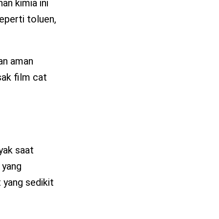
an kimia ini
perti toluen,
dan aman
ak film cat
yak saat
 yang
 yang sedikit