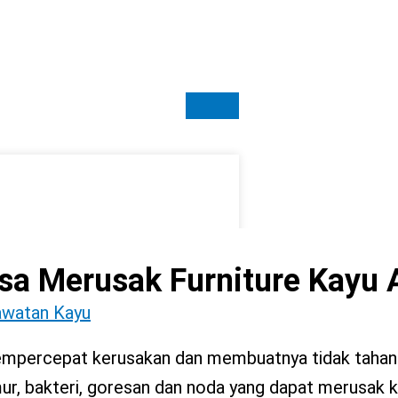
sa Merusak Furniture Kayu 
rawatan Kayu
empercepat kerusakan dan membuatnya tidak tahan
mur, bakteri, goresan dan noda yang dapat merusak k