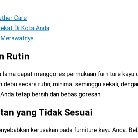
eather Care
dekat Di Kota Anda
s Merawatnya
n Rutin
u lama dapat menggores permukaan furniture kayu 
 debu secara rutin, minimal seminggu sekali, denga
Anda tetap bersih dan bebas goresan.
an yang Tidak Sesuai
nyebabkan kerusakan pada furniture kayu Anda. Be