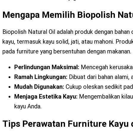
Mengapa Memilih Biopolish Natu
Biopolish Natural Oil adalah produk dengan bahan
kayu, termasuk kayu solid, jati, atau mahoni. Produk
pada furniture yang bersentuhan dengan makanan. B
Perlindungan Maksimal:
Mencegah kerusakan a
Ramah Lingkungan:
Dibuat dari bahan alami, 
Mudah Digunakan:
Cukup oleskan sedikit pad
Menjaga Estetika Kayu:
Mengembalikan kilau
kayu Anda.
Tips Perawatan Furniture Kayu 