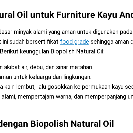
ral Oil untuk Furniture Kayu An
 dasar minyak alami yang aman untuk digunakan pada
 ini sudah bersertifikat
food grade
sehingga aman d
erikut keunggulan Biopolish Natural Oil:
kibat air, debu, dan sinar matahari.
aman untuk keluarga dan lingkungan.
a kain lembut, lalu gosokkan ke permukaan kayu se
 alami, mempertajam warna, dan memperpanjang um
dengan Biopolish Natural Oil