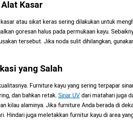
Alat Kasar
asar atau sikat keras sering dilakukan untuk meng
galkan goresan halus pada permukaan kayu. Sebaikn
sakan tersebut. Jika noda sulit dihilangkan, gunak
kasi yang Salah
alitasnya. Furniture kayu yang sering terpapar sina
ng, dan bahkan retak.
Sinar UV
dari matahari juga 
n kilau alaminya. Jika furniture Anda berada di deka
i. Hindari juga meletakkan furnitur kayu di area yang