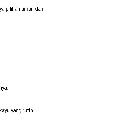
ya pilihan aman dan
nya:
kayu yang rutin