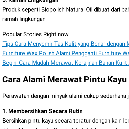
Produk seperti Biopolish Natural Oil dibuat dari b
ramah lingkungan.
Popular Stories Right now
Tips Cara Menyemir Tas Kulit yang Benar dengan 
Furniture Wax Polish Alami Pengganti Furniture Wa
Begini Cara Mudah Merawat Kerajinan Bahan Kulit A
Cara Alami Merawat Pintu Kayu
Perawatan dengan minyak alami cukup sederhana ji
1. Membersihkan Secara Rutin
Bersihkan pintu kayu secara teratur dengan kain l