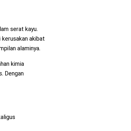
am serat kayu.
 kerusakan akibat
mpilan alaminya.
ahan kimia
is. Dengan
aligus