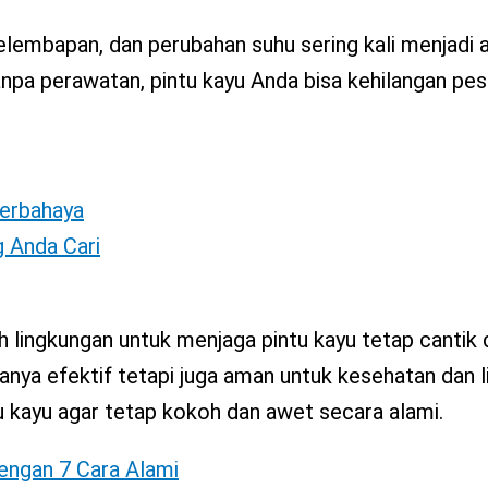
 kelembapan, dan perubahan suhu sering kali menjad
tanpa perawatan, pintu kayu Anda bisa kehilangan p
Berbahaya
g Anda Cari
h lingkungan untuk menjaga pintu kayu tetap cantik 
anya efektif tetapi juga aman untuk kesehatan dan l
tu kayu agar tetap kokoh dan awet secara alami.
engan 7 Cara Alami