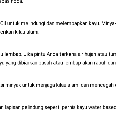
bebas noda.
l Oil untuk melindungi dan melembapkan kayu. Minya
ikan kilau alami.
lu lembap. Jika pintu Anda terkena air hujan atau 
yu yang dibiarkan basah atau lembap akan rapuh dan
kasi minyak untuk menjaga kilau alami dan mencega
kan lapisan pelindung seperti pernis kayu water ba