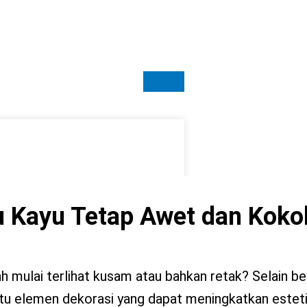
u Kayu Tetap Awet dan Koko
 mulai terlihat kusam atau bahkan retak? Selain be
 satu elemen dekorasi yang dapat meningkatkan estet