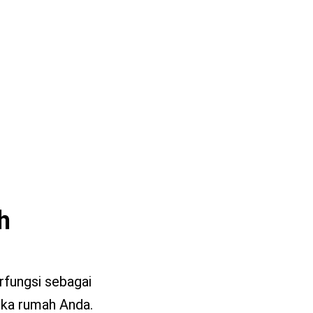
h
rfungsi sebagai
ika rumah Anda.