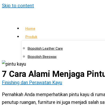
Skip to content
Home
Produk
Biopolish Leather Care
Biopolish Beeswax
Biopolish Natural Oil
7 Cara Alami Menjaga Pint
Artikel
Finishing dan Perawatan Kayu
Lokasi Agen
Kontak Kami
Pernahkah Anda memperhatikan pintu kayu di rumah
penutup ruangan, furniture ini juga menjadi salah