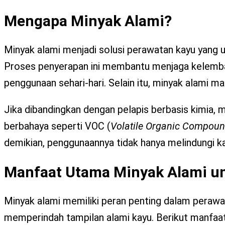
Mengapa Minyak Alami?
Minyak alami menjadi solusi perawatan kayu yang
Proses penyerapan ini membantu menjaga kelembap
penggunaan sehari-hari. Selain itu, minyak alami
Jika dibandingkan dengan pelapis berbasis kimia, m
berbahaya seperti VOC (
Volatile Organic Compou
demikian, penggunaannya tidak hanya melindungi ka
Manfaat Utama Minyak Alami u
Minyak alami memiliki peran penting dalam perawa
memperindah tampilan alami kayu. Berikut manfaa