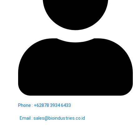
Phone : +62878 3934 6433
Email : sales@bioindustries.co.id