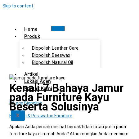
Skip to content
Home
Produk
Biopolish Leather Care
Biopolish Beeswax
Biopolish Natural Oil
Artikel
Lokasi Agen
Kenali 7 Bahaya Jamur
Kontak Kami
pada Furniture Kayu
Beserta Solusinya
X
Finishing & Perawatan Furniture
Apakah Anda pernah melihat bercak hitam atau putih pada
furniture kayu di rumah Anda? Atau mungkin Anda mencium