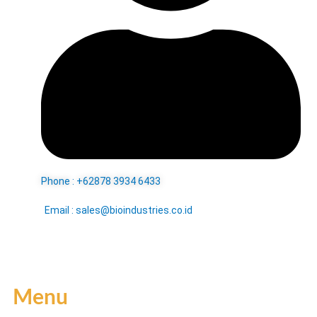
Phone : +62878 3934 6433
Email : sales@bioindustries.co.id
Menu