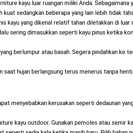
urniture kayu luar ruangan miliki Anda. Sebagaimana 
bih kuat sedangkan beberapa yang lain lebih tidak ta
is kayu yang dikenal relatif tahan diletakkan di luar 
rlalu sering dimasukkan seperti kayu pinus ketika ko
t yang berlumpur atau basah. Segera pindahkan ke t
 saat hujan berlangsung terus menerus tanpa henti
apat menyebabkan kerusakan seperti dedaunan yang
rniture kayu outdoor. Gunakan pemoles atau semir k
t seperti sedia kala ketika masih baru. Pilih bahan