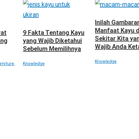
Inilah Gambara
Manfaat Kayu d
wat
9 Fakta Tentang Kayu
Sekitar Kita ya
ang
yang Wajib Diketahui
Wajib Anda Ket
Sebelum Memilihnya
Knowledge
rniture
,
Knowledge