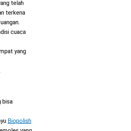
yang telah
han terkena
ruangan.
ndisi cuaca
empat yang
.
 bisa
ayu
Biopolish
 pemoles yang