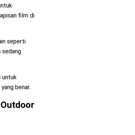
untuk
pisan film di
in seperti
a sedang
i untuk
 yang benar.
 Outdoor