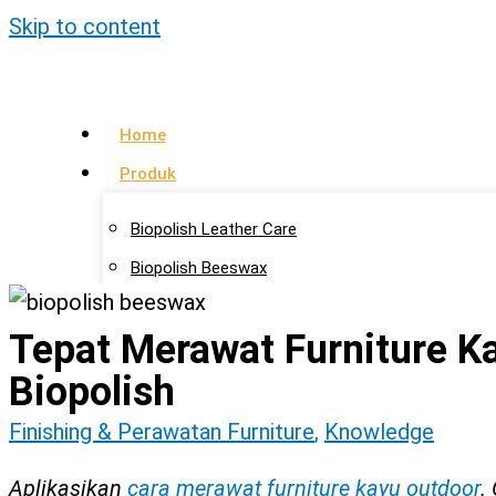
Skip to content
Home
Produk
Biopolish Leather Care
Biopolish Beeswax
Biopolish Natural Oil
Tepat Merawat Furniture K
Artikel
Biopolish
Lokasi Agen
Finishing & Perawatan Furniture
,
Knowledge
Kontak Kami
Aplikasikan
cara merawat furniture kayu outdoor
.