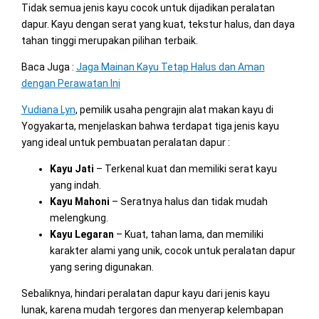
Tidak semua jenis kayu cocok untuk dijadikan peralatan
dapur. Kayu dengan serat yang kuat, tekstur halus, dan daya
tahan tinggi merupakan pilihan terbaik.
Baca Juga :
Jaga Mainan Kayu Tetap Halus dan Aman
dengan Perawatan Ini
Yudiana Lyn
, pemilik usaha pengrajin alat makan kayu di
Yogyakarta, menjelaskan bahwa terdapat tiga jenis kayu
yang ideal untuk pembuatan peralatan dapur :
Kayu Jati
– Terkenal kuat dan memiliki serat kayu
yang indah.
Kayu Mahoni
– Seratnya halus dan tidak mudah
melengkung.
Kayu Legaran
– Kuat, tahan lama, dan memiliki
karakter alami yang unik, cocok untuk peralatan dapur
yang sering digunakan.
Sebaliknya, hindari peralatan dapur kayu dari jenis kayu
lunak, karena mudah tergores dan menyerap kelembapan