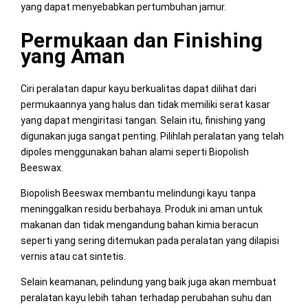
yang dapat menyebabkan pertumbuhan jamur.
Permukaan dan Finishing
yang Aman
Ciri peralatan dapur kayu berkualitas dapat dilihat dari
permukaannya yang halus dan tidak memiliki serat kasar
yang dapat mengiritasi tangan. Selain itu, finishing yang
digunakan juga sangat penting. Pilihlah peralatan yang telah
dipoles menggunakan bahan alami seperti Biopolish
Beeswax.
Biopolish Beeswax membantu melindungi kayu tanpa
meninggalkan residu berbahaya. Produk ini aman untuk
makanan dan tidak mengandung bahan kimia beracun
seperti yang sering ditemukan pada peralatan yang dilapisi
vernis atau cat sintetis.
Selain keamanan, pelindung yang baik juga akan membuat
peralatan kayu lebih tahan terhadap perubahan suhu dan