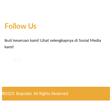
Follow Us
Ikuti keseruan kami! Lihat selengkapnya di Sosial Media
kami!
©2025. Biopolish. All Rights Reserved.