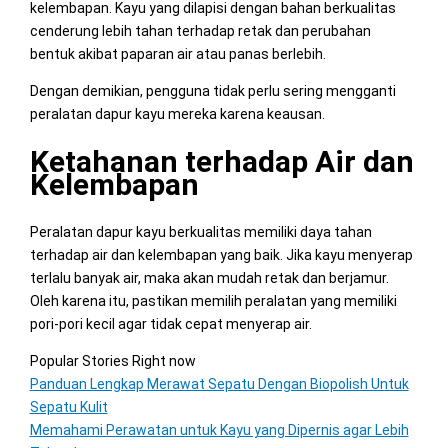
kelembapan. Kayu yang dilapisi dengan bahan berkualitas
cenderung lebih tahan terhadap retak dan perubahan
bentuk akibat paparan air atau panas berlebih.
Dengan demikian, pengguna tidak perlu sering mengganti
peralatan dapur kayu mereka karena keausan.
Ketahanan terhadap Air dan
Kelembapan
Peralatan dapur kayu berkualitas memiliki daya tahan
terhadap air dan kelembapan yang baik. Jika kayu menyerap
terlalu banyak air, maka akan mudah retak dan berjamur.
Oleh karena itu, pastikan memilih peralatan yang memiliki
pori-pori kecil agar tidak cepat menyerap air.
Popular Stories Right now
Panduan Lengkap Merawat Sepatu Dengan Biopolish Untuk
Sepatu Kulit
Memahami Perawatan untuk Kayu yang Dipernis agar Lebih