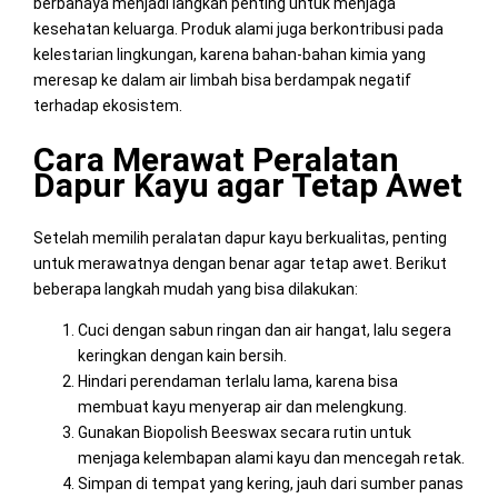
berbahaya menjadi langkah penting untuk menjaga
kesehatan keluarga. Produk alami juga berkontribusi pada
kelestarian lingkungan, karena bahan-bahan kimia yang
meresap ke dalam air limbah bisa berdampak negatif
terhadap ekosistem.
Cara Merawat Peralatan
Dapur Kayu agar Tetap Awet
Setelah memilih peralatan dapur kayu berkualitas, penting
untuk merawatnya dengan benar agar tetap awet. Berikut
beberapa langkah mudah yang bisa dilakukan:
Cuci dengan sabun ringan dan air hangat, lalu segera
keringkan dengan kain bersih.
Hindari perendaman terlalu lama, karena bisa
membuat kayu menyerap air dan melengkung.
Gunakan Biopolish Beeswax secara rutin untuk
menjaga kelembapan alami kayu dan mencegah retak.
Simpan di tempat yang kering, jauh dari sumber panas