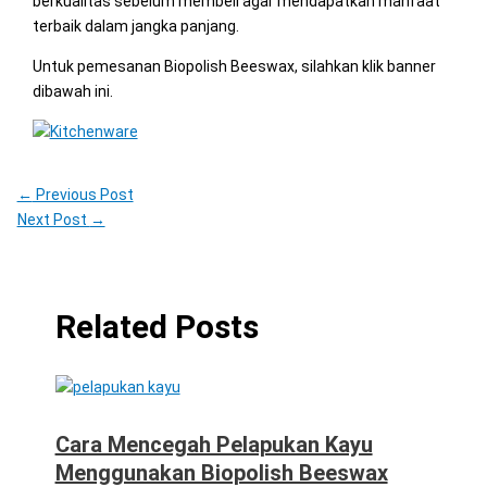
berkualitas sebelum membeli agar mendapatkan manfaat
terbaik dalam jangka panjang.
Untuk pemesanan Biopolish Beeswax, silahkan klik banner
dibawah ini.
←
Previous Post
Next Post
→
Related Posts
Cara Mencegah Pelapukan Kayu
Menggunakan Biopolish Beeswax