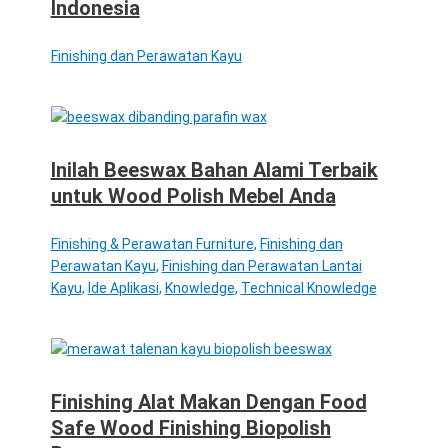
Indonesia
Finishing dan Perawatan Kayu
Inilah Beeswax Bahan Alami Terbaik
untuk Wood Polish Mebel Anda
Finishing & Perawatan Furniture
,
Finishing dan
Perawatan Kayu
,
Finishing dan Perawatan Lantai
Kayu
,
Ide Aplikasi
,
Knowledge
,
Technical Knowledge
Finishing Alat Makan Dengan Food
Safe Wood Finishing Biopolish