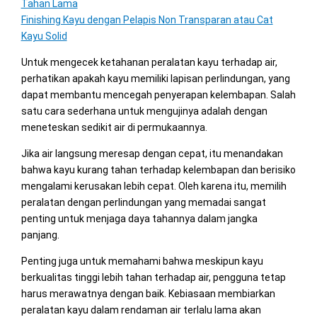
Tahan Lama
Finishing Kayu dengan Pelapis Non Transparan atau Cat
Kayu Solid
Untuk mengecek ketahanan peralatan kayu terhadap air,
perhatikan apakah kayu memiliki lapisan perlindungan, yang
dapat membantu mencegah penyerapan kelembapan. Salah
satu cara sederhana untuk mengujinya adalah dengan
meneteskan sedikit air di permukaannya.
Jika air langsung meresap dengan cepat, itu menandakan
bahwa kayu kurang tahan terhadap kelembapan dan berisiko
mengalami kerusakan lebih cepat. Oleh karena itu, memilih
peralatan dengan perlindungan yang memadai sangat
penting untuk menjaga daya tahannya dalam jangka
panjang.
Penting juga untuk memahami bahwa meskipun kayu
berkualitas tinggi lebih tahan terhadap air, pengguna tetap
harus merawatnya dengan baik. Kebiasaan membiarkan
peralatan kayu dalam rendaman air terlalu lama akan