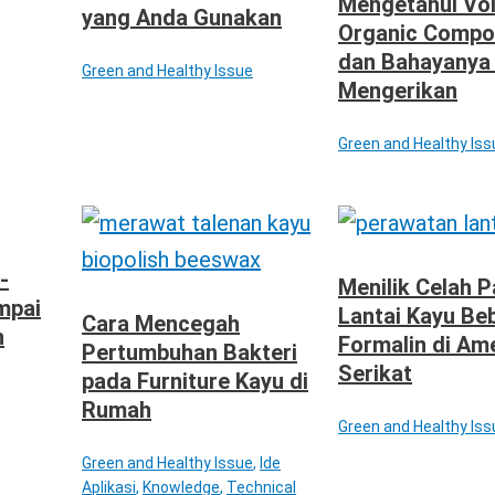
Mengetahui Vol
yang Anda Gunakan
Organic Comp
dan Bahayanya
Green and Healthy Issue
Mengerikan
Green and Healthy Iss
-
Menilik Celah 
mpai
Lantai Kayu Be
Cara Mencegah
n
Formalin di Am
Pertumbuhan Bakteri
Serikat
pada Furniture Kayu di
Rumah
Green and Healthy Iss
Green and Healthy Issue
,
Ide
Aplikasi
,
Knowledge
,
Technical