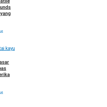
atile
ounds
 yang
ue
Pasar
bas
erika
ue