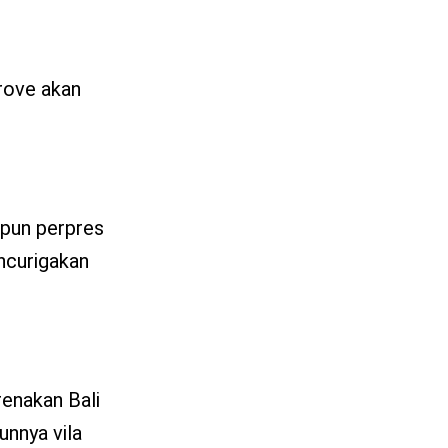
rove akan
ipun perpres
ncurigakan
renakan Bali
unnya vila