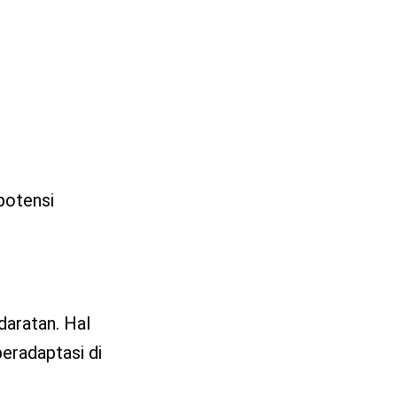
potensi
daratan. Hal
eradaptasi di