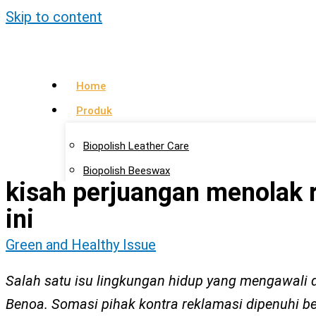
Skip to content
Home
Produk
Biopolish Leather Care
Biopolish Beeswax
kisah perjuangan menolak r
Biopolish Natural Oil
ini
Artikel
Green and Healthy Issue
Lokasi Agen
Salah satu isu lingkungan hidup yang mengawali 
Kontak Kami
Benoa. Somasi pihak kontra reklamasi dipenuhi 