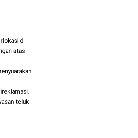
lokasi di
ngan atas
 menyuarakan
reklamasi.
wasan teluk