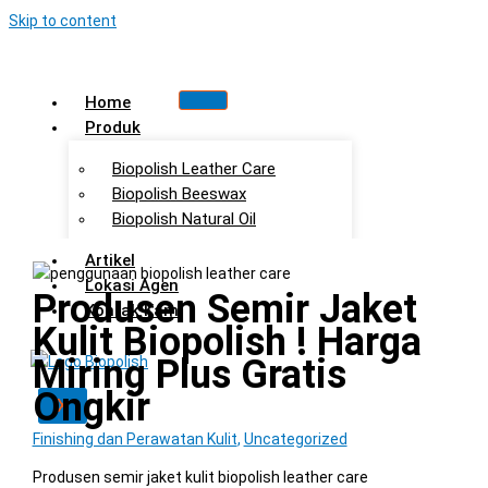
Skip to content
Home
Produk
Biopolish Leather Care
Biopolish Beeswax
Biopolish Natural Oil
Artikel
Lokasi Agen
Produsen Semir Jaket
Kontak Kami
Kulit Biopolish ! Harga
Miring Plus Gratis
Ongkir
X
Finishing dan Perawatan Kulit
,
Uncategorized
Produsen semir jaket kulit biopolish leather care