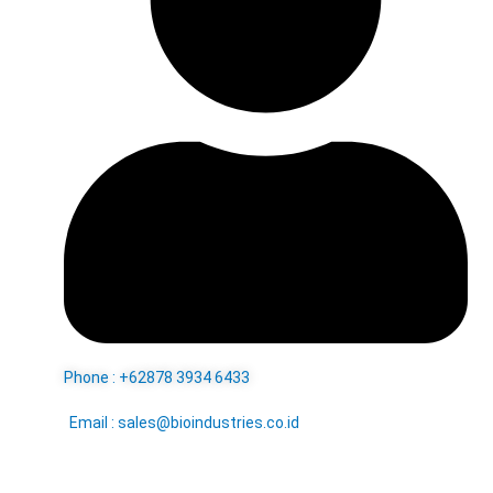
Phone : +62878 3934 6433
Email : sales@bioindustries.co.id