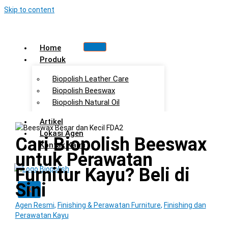
Skip to content
Home
Produk
Biopolish Leather Care
Biopolish Beeswax
Biopolish Natural Oil
Artikel
Lokasi Agen
Cari Biopolish Beeswax
Kontak Kami
untuk Perawatan
Furnitur Kayu? Beli di
Sini
X
Agen Resmi
,
Finishing & Perawatan Furniture
,
Finishing dan
Perawatan Kayu