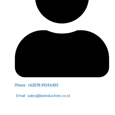
Phone : +62878 3934 6433
Email : sales@bioindustries.co.id