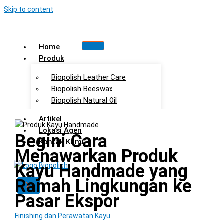
Skip to content
Home
Produk
Biopolish Leather Care
Biopolish Beeswax
Biopolish Natural Oil
Artikel
Lokasi Agen
Begini Cara
Kontak Kami
Menawarkan Produk
Kayu Handmade yang
Ramah Lingkungan ke
X
Pasar Ekspor
Finishing dan Perawatan Kayu