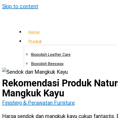
Skip to content
Home
Produk
Biopolish Leather Care
Biopolish Beeswax
Biopolish Natural Oil
Rekomendasi Produk Natur
Artikel
Mangkuk Kayu
Lokasi Agen
Finishing & Perawatan Furniture
Kontak Kami
Harga sendok dan mangkuk kayu cukup fantastis.