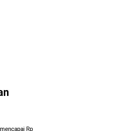
an
 mencapai Rp