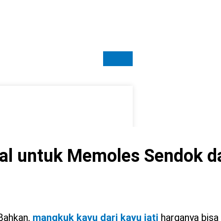
al untuk Memoles Sendok d
 Bahkan,
mangkuk kayu dari kayu jati
harganya bisa