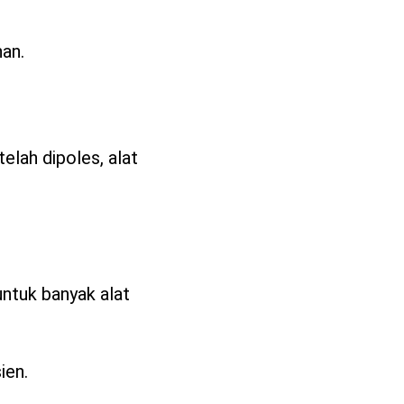
han.
lah dipoles, alat
ntuk banyak alat
ien.