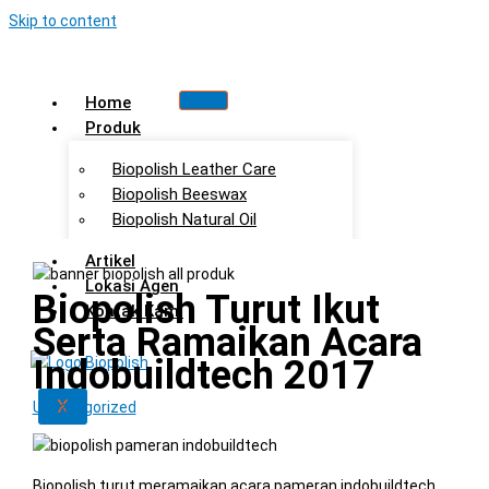
Skip to content
Home
Produk
Biopolish Leather Care
Biopolish Beeswax
Biopolish Natural Oil
Artikel
Lokasi Agen
Biopolish Turut Ikut
Kontak Kami
Serta Ramaikan Acara
Indobuildtech 2017
X
Uncategorized
Biopolish turut meramaikan acara pameran indobuildtech