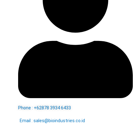
Phone : +62878 3934 6433
Email : sales@bioindustries.co.id