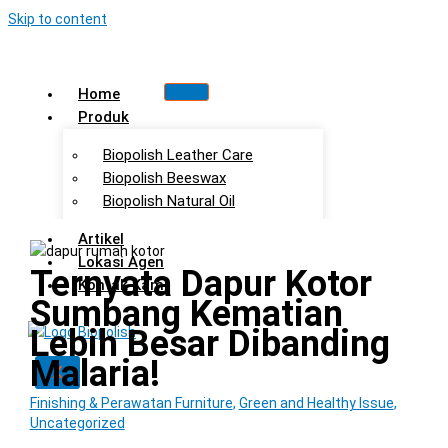
Skip to content
Home
Produk
Biopolish Leather Care
Biopolish Beeswax
Biopolish Natural Oil
Artikel
Lokasi Agen
Ternyata Dapur Kotor
Kontak Kami
Sumbang Kematian
Lebih Besar Dibanding
Malaria!
X
Finishing & Perawatan Furniture
,
Green and Healthy Issue
,
Uncategorized