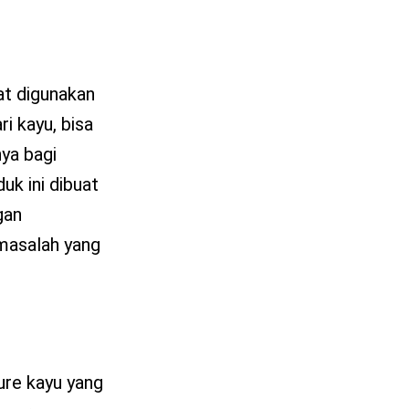
at digunakan
i kayu, bisa
ya bagi
k ini dibuat
gan
masalah yang
ure kayu yang