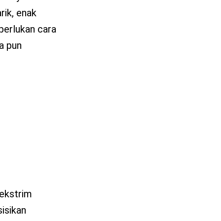
rik, enak
perlukan cara
ra pun
 ekstrim
sisikan