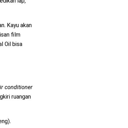
edikan lap,
n. Kayu akan
isan film
 Oil bisa
ir conditioner
gkiri ruangan
ng).