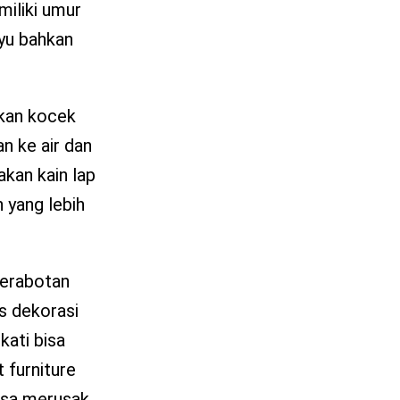
miliki umur
ayu bahkan
hkan kocek
n ke air dan
kan kain lap
n yang lebih
perabotan
s dekorasi
kati bisa
 furniture
bisa merusak