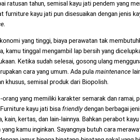
ai ratusan tahun, semisal kayu jati pendem yang me
 furniture kayu jati pun disesuaikan dengan jenis k
ce
.
i ekonomi yang tinggi, biaya perawatan tak membutu
a, kamu tinggal mengambil lap bersih yang dicelupka
ukaan. Ketika sudah selesai, gosong ulang mengguna
 merupakan cara yang umum. Ada pula
maintenance
lai
khusus, semisal produk dari Biopolish.
-orang yang memiliki karakter semarak dan ramai, 
Furniture kayu jati bisa
friendly
dengan berbagai jeni
kain, kertas, dan lain-lainnya. Bahkan perabot kayu 
yang kamu inginkan. Sayangnya butuh cara merawat
g dengan jamur hingga binatang-binatang nakal yang 