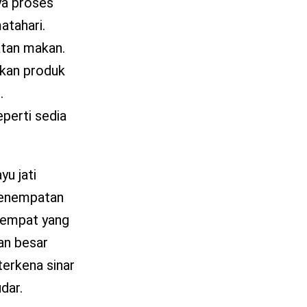
ya proses
atahari.
atan makan.
akan produk
.
perti sedia
yu jati
 Penempatan
 tempat yang
ran besar
erkena sinar
dar.