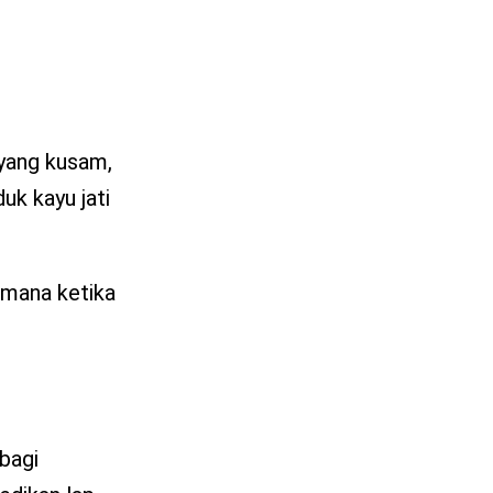
 yang kusam,
uk kayu jati
imana ketika
bagi