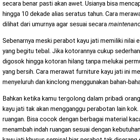
secara benar pasti akan awet. Usianya bisa mencap
hingga 10 dekade alias seratus tahun. Cara merawat
dilihat dari umurnya agar sesuai secara
maintenan
Sebenarnya meski perabot kayu jati memiliki nila
yang begitu tebal. Jika kotorannya cukup sederhan
digosok hingga kotoran hilang tanpa melukai perm
yang bersih. Cara merawat furniture kayu jati ini
menyeluruh dan kinclong menggunakan bahan-bahan 
Bahkan ketika kamu tergolong dalam pribadi orang
kayu jati tak akan mengganggu perabotan lain kok. 
ruangan. Bisa cocok dengan berbagai material kaca, 
menambah indah ruangan sesuai dengan kebutuhan 
kayu jati khusus semisal biar perabot tak diseran