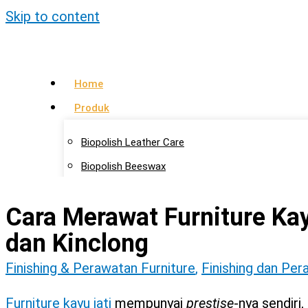
Skip to content
Home
Produk
Biopolish Leather Care
Biopolish Beeswax
Biopolish Natural Oil
Cara Merawat Furniture Ka
Artikel
dan Kinclong
Lokasi Agen
Finishing & Perawatan Furniture
,
Finishing dan Pe
Kontak Kami
Furniture kayu jati
mempunyai
prestise
-nya sendiri