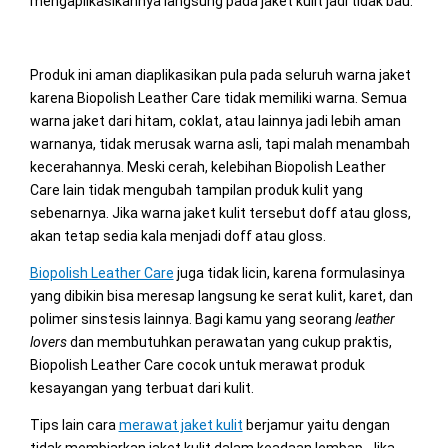
mengaplikasikannya langsung pada jaket kulit jadi tidak bau.
Produk ini aman diaplikasikan pula pada seluruh warna jaket
karena Biopolish Leather Care tidak memiliki warna. Semua
warna jaket dari hitam, coklat, atau lainnya jadi lebih aman
warnanya, tidak merusak warna asli, tapi malah menambah
kecerahannya. Meski cerah, kelebihan Biopolish Leather
Care lain tidak mengubah tampilan produk kulit yang
sebenarnya. Jika warna jaket kulit tersebut doff atau gloss,
akan tetap sedia kala menjadi doff atau gloss.
Biopolish Leather Care
juga tidak licin, karena formulasinya
yang dibikin bisa meresap langsung ke serat kulit, karet, dan
polimer sinstesis lainnya. Bagi kamu yang seorang
leather
lovers
dan membutuhkan perawatan yang cukup praktis,
Biopolish Leather Care cocok untuk merawat produk
kesayangan yang terbuat dari kulit.
Tips lain cara
merawat jaket kulit
berjamur yaitu dengan
tidak membiarkan jaket kulit dalam keadaan lembap. Jika