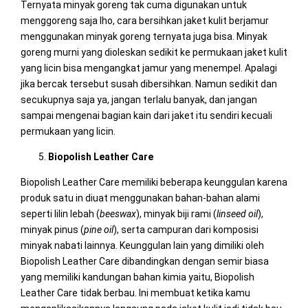
Ternyata minyak goreng tak cuma digunakan untuk
menggoreng saja lho, cara bersihkan jaket kulit berjamur
menggunakan minyak goreng ternyata juga bisa. Minyak
goreng murni yang dioleskan sedikit ke permukaan jaket kulit
yang licin bisa mengangkat jamur yang menempel. Apalagi
jika bercak tersebut susah dibersihkan. Namun sedikit dan
secukupnya saja ya, jangan terlalu banyak, dan jangan
sampai mengenai bagian kain dari jaket itu sendiri kecuali
permukaan yang licin.
Biopolish Leather Care
Biopolish Leather Care memiliki beberapa keunggulan karena
produk satu in diuat menggunakan bahan-bahan alami
seperti lilin lebah (
beeswax
), minyak biji rami (
linseed
oil
),
minyak pinus (
pine
oil
), serta campuran dari komposisi
minyak nabati lainnya. Keunggulan lain yang dimiliki oleh
Biopolish Leather Care dibandingkan dengan semir biasa
yang memiliki kandungan bahan kimia yaitu, Biopolish
Leather Care tidak berbau. Ini membuat ketika kamu