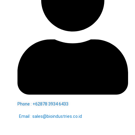
Phone : +62878 3934 6433
Email : sales@bioindustries.co.id