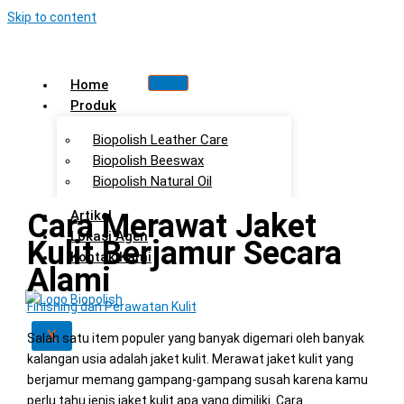
Skip to content
Home
Produk
Biopolish Leather Care
Biopolish Beeswax
Biopolish Natural Oil
Cara Merawat Jaket
Artikel
Lokasi Agen
Kulit Berjamur Secara
Kontak Kami
Alami
Finishing dan Perawatan Kulit
X
Salah satu item populer yang banyak digemari oleh banyak
kalangan usia adalah jaket kulit. Merawat jaket kulit yang
berjamur memang gampang-gampang susah karena kamu
perlu tahu jenis jaket kulit apa yang dimiliki. Cara