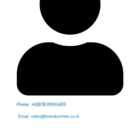
Phone : +62878 3934 6433
Email : sales@bioindustries.co.id