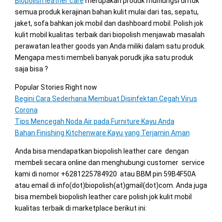
Biopolish leather care
merupakan produk mulfiungsi untuk
semua produk kerajinan bahan kulit mulai dari tas, sepatu,
jaket, sofa bahkan jok mobil dan dashboard mobil. Polish jok
kulit mobil kualitas terbaik dari biopolish menjawab masalah
perawatan leather goods yan Anda miliki dalam satu produk.
Mengapa mesti membeli banyak porudk jika satu produk
saja bisa ?
Popular Stories Right now
Begini Cara Sederhana Membuat Disinfektan Cegah Virus
Corona
Tips Mencegah Noda Air pada Furniture Kayu Anda
Bahan Finishing Kitchenware Kayu yang Terjamin Aman
Anda bisa mendapatkan biopolish leather care dengan
membeli secara online dan menghubungi customer service
kami di nomor +6281225784920 atau BBM pin 59B4F50A
atau email di info(dot)biopolish(at)gmail(dot)com. Anda juga
bisa membeli biopolish leather care polish jok kulit mobil
kualitas terbaik di marketplace berikut ini: