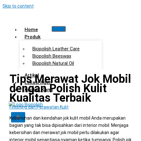
Skip to content
Home
Produk
Biopolish Leather Care
Biopolish Beeswax
Biopolish Natural Oil
Tips Merawat Jok Mobil
Artikel
Lokasi Agen
dengan Polish Kulit
Kontak Kami
Kualitas Terbaik
Finishing dan Perawatan Kulit
X
Kebersihan dan keindahan jok kulit mobil Anda merupakan
bagian yang tak bisa dipisahkan dari interior mobil. Menjaga
kebersihan dan merawat jok mobil perlu dilakukan agar
interior mobil senantiasa nyaman ketika tumpangi. Polish jok