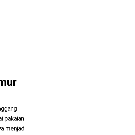
amur
unggang
i pakaian
ya menjadi