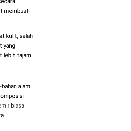
secara
pat membuat
 kulit, salah
t yang
t lebih tajam.
-bahan alami
 komposisi
emir biasa
ta