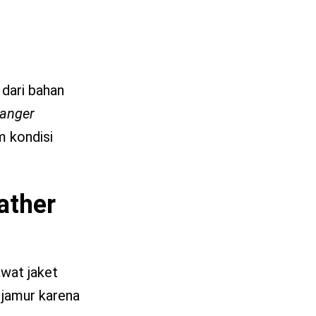
 dari bahan
anger
m kondisi
ather
awat jaket
 jamur karena