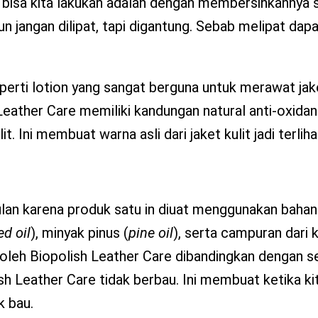
g bisa kita lakukan adalah dengan membersihkannya 
n jangan dilipat, tapi digantung. Sebab melipat da
erti lotion yang sangat berguna untuk merawat jaket
Leather Care memiliki kandungan natural anti-oxidan
 Ini membuat warna asli dari jaket kulit jadi terliha
lan karena produk satu in diuat menggunakan bahan
ed
oil
), minyak pinus (
pine
oil
), serta campuran dari
ki oleh Biopolish Leather Care dibandingkan dengan s
sh Leather Care tidak berbau. Ini membuat ketika ki
k bau.