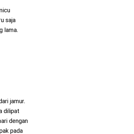
micu
u saja
g lama.
ari jamur.
 dilipat
mari dengan
mpak pada