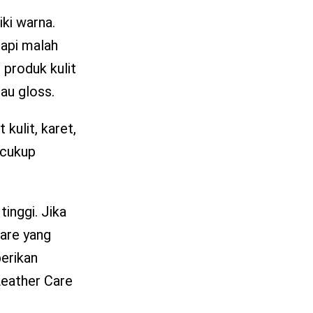
iki warna.
tapi malah
 produk kulit
tau gloss.
kulit, karet,
 cukup
tinggi. Jika
Care yang
erikan
Leather Care