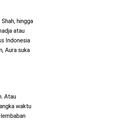
 Shah, hingga
madja atau
ss Indonesia
n, Aura suka
n. Atau
 jangka waktu
kelembaban