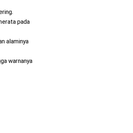
ering.
merata pada
an alaminya
ngga warnanya