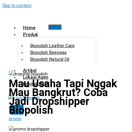
Skip to content
Home
Produk
Biopolish Leather Care
Biopolish Beeswax
Biopolish Natural Oil
Artikel
Lokasi Agen
Mau Usaha Tapi Nggak
Kontak Kami
Mau Bangkrut? Coba
Jadi Dropshipper
Biopolish
X
promo