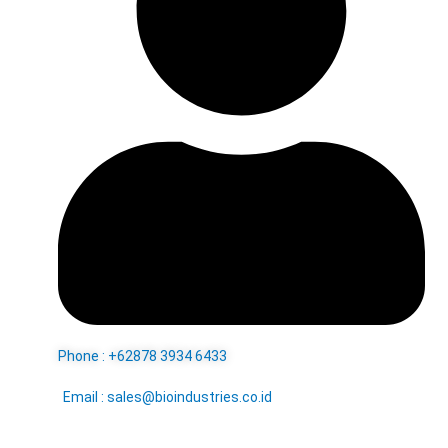
Phone : +62878 3934 6433
Email : sales@bioindustries.co.id