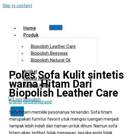
Skip to content
Home
Produk
Biopolish Leather Care
Biopolish Beeswax
Biopolish Natural Oil
Poles Sofa Kulit sintetis
Artikel
Lokasi Agen
warna Hitam Dari
Kontak Kami
Biopolish Leather Care
promo
,
Uncategorized
X
Sofa hitam memiliki pesonanya tersendiri. Sofa hitam
merupakan furnitur favorit utuk mengisi ruangan menjadi
tampak lebih indah dan naman untuk dihuni. Namun sofa
hitam akan terlihat tidak menawan lagi jika anda tidak