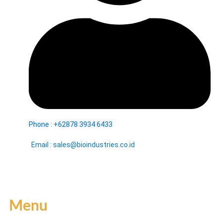
Phone : +62878 3934 6433
Email : sales@bioindustries.co.id
Menu