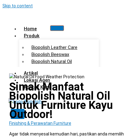
Skip to content
Home
Produk
Biopolish Leather Care
Biopolish Beeswax
Biopolish Natural Oil
Artikel
Lokasi Agen
Simak Manfaat
Kontak Kami
Biopolish Natural Oil
Untuk Furniture Kayu
Outdoor!
X
Finishing & Perawatan Furniture
Agar tidak menyesal kemudian hari, pastikan anda memilih