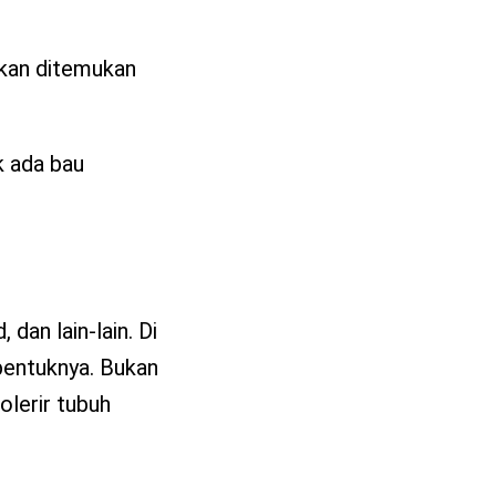
 akan ditemukan
k ada bau
dan lain-lain. Di
bentuknya. Bukan
olerir tubuh