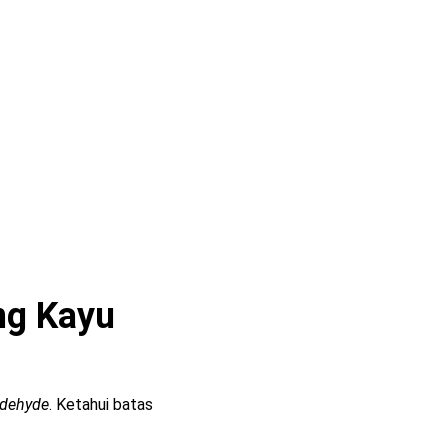
ng Kayu
ldehyde
. Ketahui batas