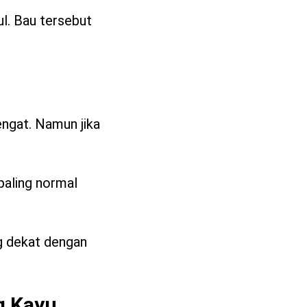
l. Bau tersebut
engat. Namun jika
paling normal
ng dekat dengan
g Kayu