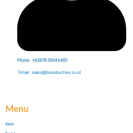
Phone : +62878 3934 6433
Email : sales@bioindustries.co.id
Menu
Home