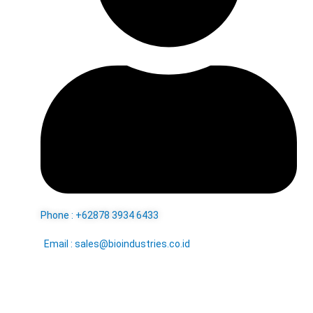
Phone : +62878 3934 6433
Email : sales@bioindustries.co.id