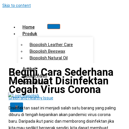
Skip to content
Home
Produk
Biopolish Leather Care
Biopolish Beeswax
Biopolish Natural Oil
Begini Cara Sederhana
Artikel
Lokasi Agen
Membuat Disinfektan
Kontak Kami
Cegah Virus Corona
Green and Healthy Issue
X
Disinfektan saat ini menjadi salah satu barang yang paling
diburu di tengah kepanikan akan pandemic virus corona
baru. Daripada ikut panic dan memborong disinfektan jika
kita mau sedikit bergerak sendiri, kita dapat membuat