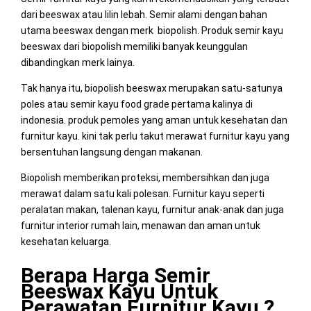
dari beeswax atau lilin lebah. Semir alami dengan bahan
utama beeswax dengan merk biopolish. Produk semir kayu
beeswax dari biopolish memiliki banyak keunggulan
dibandingkan merk lainya.
Tak hanya itu, biopolish beeswax merupakan satu-satunya
poles atau semir kayu food grade pertama kalinya di
indonesia. produk pemoles yang aman untuk kesehatan dan
furnitur kayu. kini tak perlu takut merawat furnitur kayu yang
bersentuhan langsung dengan makanan.
Biopolish memberikan proteksi, membersihkan dan juga
merawat dalam satu kali polesan. Furnitur kayu seperti
peralatan makan, talenan kayu, furnitur anak-anak dan juga
furnitur interior rumah lain, menawan dan aman untuk
kesehatan keluarga.
Berapa Harga Semir
Beeswax Kayu Untuk
Perawatan Furnitur Kayu ?