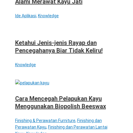
Alami Merawat Kayu Jati
Ide Aplikasi
,
Knowledge
Ketahui Jenis-jenis Rayap dan
Pencegahanya Biar Tidak Keliru!
Knowledge
Cara Mencegah Pelapukan Kayu
Menggunakan Biopolish Beeswax
Finishing & Perawatan Furniture
,
Finishing dan
Perawatan Kayu
,
Finishing dan Perawatan Lantai