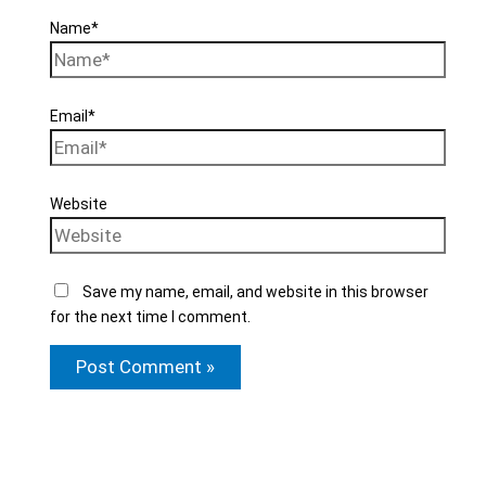
Name*
Email*
Website
Save my name, email, and website in this browser
for the next time I comment.