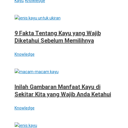
Kayu
,
Knowledge
9 Fakta Tentang Kayu yang Wajib
Diketahui Sebelum Memilihnya
Knowledge
Inilah Gambaran Manfaat Kayu di
Sekitar Kita yang Wajib Anda Ketahui
Knowledge