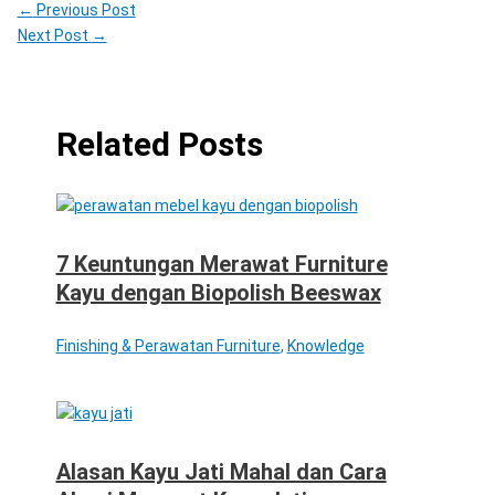
←
Previous Post
Next Post
→
Related Posts
7 Keuntungan Merawat Furniture
Kayu dengan Biopolish Beeswax
Finishing & Perawatan Furniture
,
Knowledge
Alasan Kayu Jati Mahal dan Cara