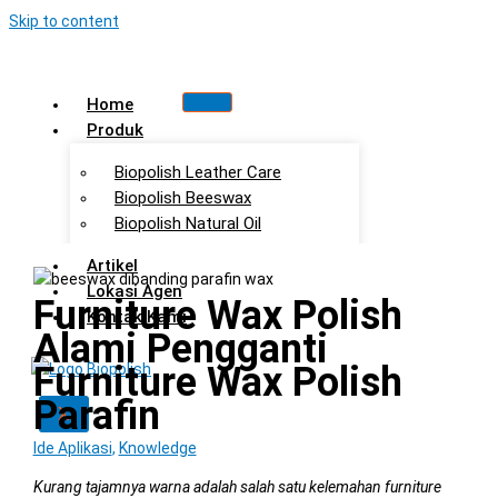
Skip to content
Home
Produk
Biopolish Leather Care
Biopolish Beeswax
Biopolish Natural Oil
Artikel
Lokasi Agen
Furniture Wax Polish
Kontak Kami
Alami Pengganti
Furniture Wax Polish
Parafin
X
Ide Aplikasi
,
Knowledge
Kurang tajamnya warna adalah salah satu kelemahan furniture