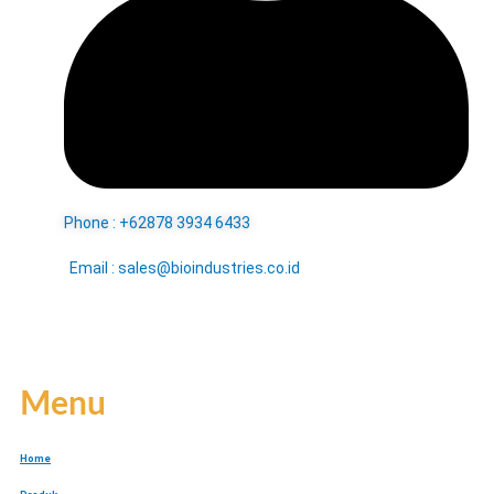
Phone : +62878 3934 6433
Email : sales@bioindustries.co.id
Menu
Home