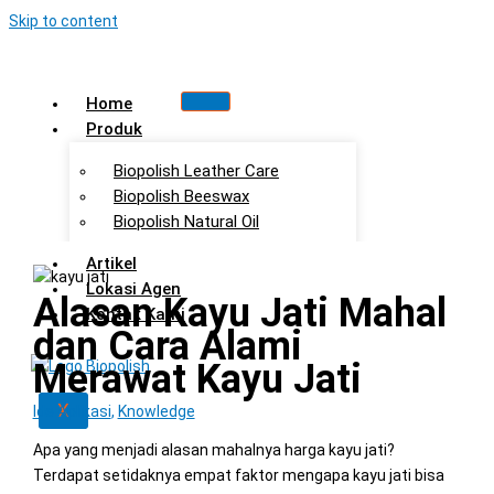
Skip to content
Home
Produk
Biopolish Leather Care
Biopolish Beeswax
Biopolish Natural Oil
Artikel
Lokasi Agen
Alasan Kayu Jati Mahal
Kontak Kami
dan Cara Alami
Merawat Kayu Jati
X
Ide Aplikasi
,
Knowledge
Apa yang menjadi alasan mahalnya harga kayu jati?
Terdapat setidaknya empat faktor mengapa kayu jati bisa