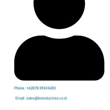
Phone : +62878 3934 6433
Email : sales@bioindustries.co.id