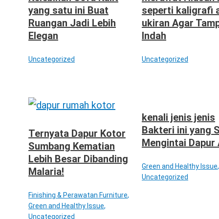
yang satu ini Buat
seperti kaligrafi 
Ruangan Jadi Lebih
ukiran Agar Tam
Elegan
Indah
Uncategorized
Uncategorized
kenali jenis jenis
Bakteri ini yang 
Ternyata Dapur Kotor
Mengintai Dapur
Sumbang Kematian
Lebih Besar Dibanding
Green and Healthy Issue
,
Malaria!
Uncategorized
Finishing & Perawatan Furniture
,
Green and Healthy Issue
,
Uncategorized