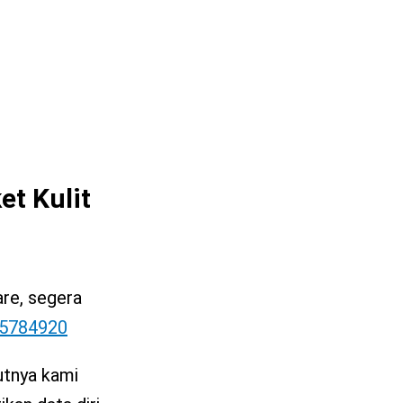
et Kulit
are, segera
225784920
utnya kami