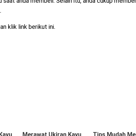
 saat anda membeli. Selain itu, anda cukup memberi
.
 klik link berikut ini.
Kayu
Merawat Ukiran Kayu
Tips Mudah Me