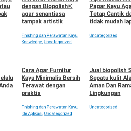
atau
dengan Biopolish®
Pagar Kayu Ag
pak
agar senantiasa
Tetap Cantik d
tampak artistik
tidak mudah la
Finishing dan Perawatan Kayu
,
Uncategorized
Knowledge
,
Uncategorized
Cara Agar Furnitur
Jual biopolish 
Selalu
Kayu Minimalis Bersih
Sepatu kulit Al
 Anda
Terawat dengan
Aman Dan Ram
praktis
Lingkungan
Finishing dan Perawatan Kayu
,
Uncategorized
Ide Aplikasi
,
Uncategorized