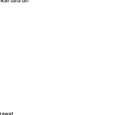
kan data diri
rawat