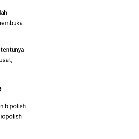
lah
 membuka
, tentunya
usat,
e
n bipolish
biopolish