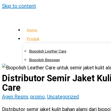
Skip to content
Home
Produk
Biopolish Leather Care
Biopolish Beeswax
Biopolish Natural Oil
Distributor Semir Jaket Kul
Artikel
Care
Lokasi Agen
Agen Resmi
,
promo
,
Uncategorized
Kontak Kami
Distributor semir jaket kulit bahan alami dari biop