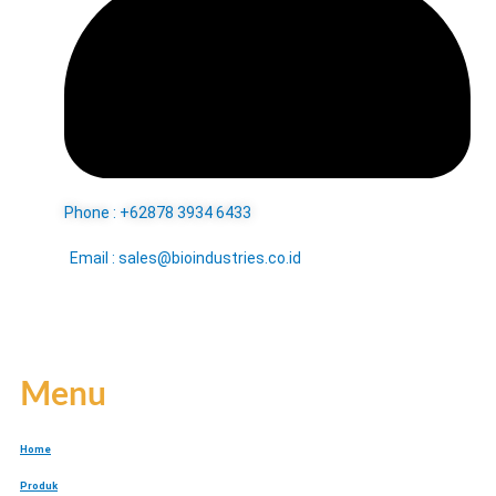
Phone : +62878 3934 6433
Email : sales@bioindustries.co.id
Menu
Home
Produk