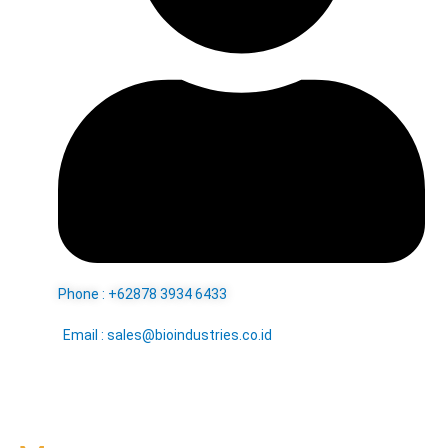
Phone : +62878 3934 6433
Email : sales@bioindustries.co.id